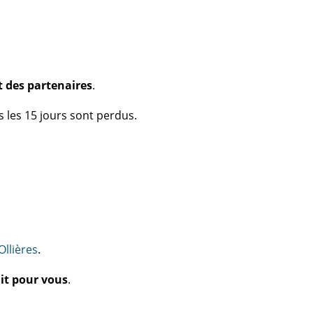
t des partenaires
.
ns les 15 jours sont perdus.
Ollières
.
ait pour vous
.