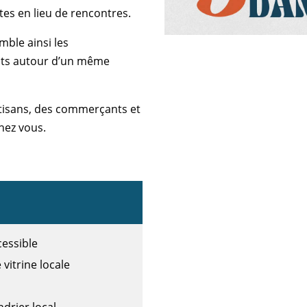
êtes en lieu de rencontres.
ble ainsi les
ants autour d’un même
rtisans, des commerçants et
hez vous.
cessible
 vitrine locale
drier local